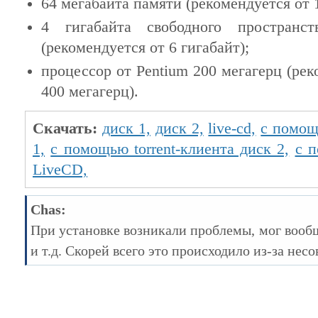
64 мегабайта памяти (рекомендуется от 1
4 гигабайта свободного пространс
(рекомендуется от 6 гигабайт);
процессор от Pentium 200 мегагерц (ре
400 мегагерц).
Скачать:
диск 1,
диск 2,
live-cd,
c помощ
1,
c помощью torrent-клиента диск 2,
c п
LiveCD,
Chas:
При установке возникали проблемы, мог вообще
и т.д. Скорей всего это происходило из-за нес