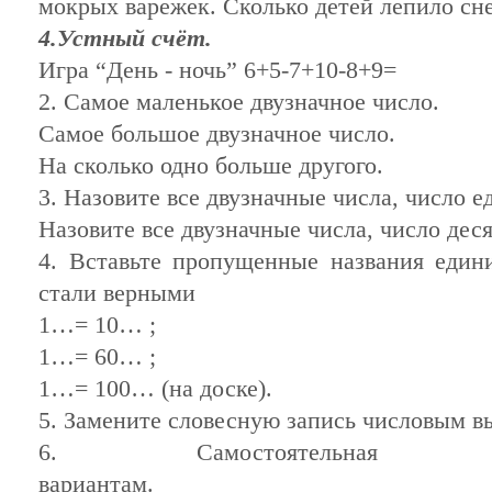
мокрых варежек. Сколько детей лепило сн
4.Устный счёт.
Игра “День - ночь” 6+5-7+10-8+9=
2. Самое маленькое двузначное число.
Самое большое двузначное число.
На сколько одно больше другого.
3. Назовите все двузначные числа, число е
Назовите все двузначные числа, число деся
4. Вставьте пропущенные названия едини
стали верными
1…= 10… ;
1…= 60… ;
1…= 100… (на доске).
5. Замените словесную запись числовым в
6. Самостоятельна
вариан