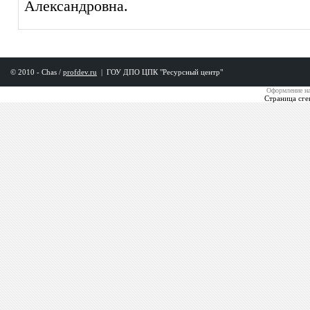
Александровна.
© 2010 - Chas /
profdev.ru
|
ГОУ ДПО ЦПК "Ресурсный центр"
Оформление на
Страница сге