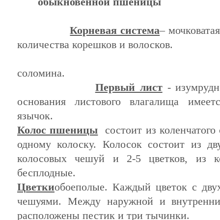
обыкновенной пшеницы
Корневая система
– мочковата
количества корешков и волосков.
соломина
Первый лист
- изумрудн
основания листового влагалища имеет
язычок.
Колос пшеницы
состоит из коленчатого 
одному колоску. Колосок состоит из д
колосовых чешуй и 2-5 цветков, из 
бесплодные.
Цветки
обоеполые. Каждый цветок с дву
чешуями. Между наружной и внутренн
расположены пестик и три тычинки.